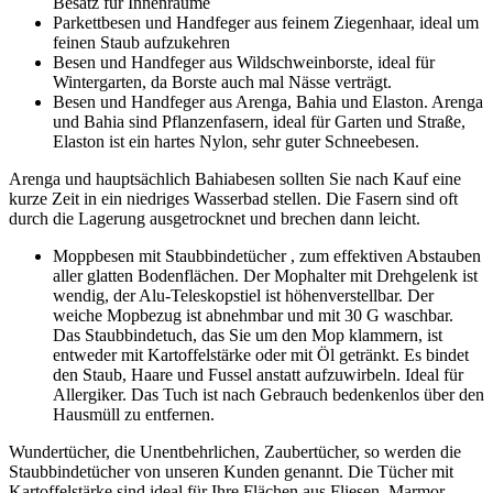
Besatz für Innenräume
Parkettbesen und Handfeger aus feinem Ziegenhaar, ideal um
feinen Staub aufzukehren
Besen und Handfeger aus Wildschweinborste, ideal für
Wintergarten, da Borste auch mal Nässe verträgt.
Besen und Handfeger aus Arenga, Bahia und Elaston. Arenga
und Bahia sind Pflanzenfasern, ideal für Garten und Straße,
Elaston ist ein hartes Nylon, sehr guter Schneebesen.
Arenga und hauptsächlich Bahiabesen sollten Sie nach Kauf eine
kurze Zeit in ein niedriges Wasserbad stellen. Die Fasern sind oft
durch die Lagerung ausgetrocknet und brechen dann leicht.
Moppbesen mit Staubbindetücher
, zum effektiven Abstauben
aller glatten Bodenflächen. Der Mophalter mit Drehgelenk ist
wendig, der Alu-Teleskopstiel ist höhenverstellbar. Der
weiche Mopbezug ist abnehmbar und mit 30 G waschbar.
Das Staubbindetuch, das Sie um den Mop klammern, ist
entweder mit Kartoffelstärke oder mit Öl getränkt. Es bindet
den Staub, Haare und Fussel anstatt aufzuwirbeln. Ideal für
Allergiker. Das Tuch ist nach Gebrauch bedenkenlos über den
Hausmüll zu entfernen.
Wundertücher, die Unentbehrlichen, Zaubertücher, so werden die
Staubbindetücher von unseren Kunden genannt. Die Tücher mit
Kartoffelstärke sind ideal für Ihre Flächen aus Fliesen, Marmor,